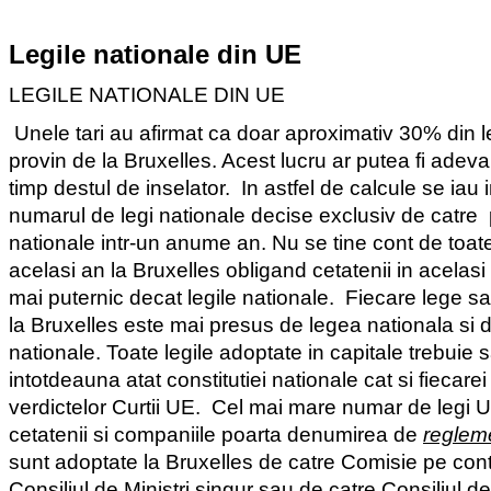
Legile nationale din UE
LEGILE NATIONALE DIN UE
Unele tari au afirmat ca doar aproximativ 30% din le
provin de la Bruxelles. Acest lucru ar putea fi adevar
timp destul de inselator.
In astfel de calcule se iau
numarul de legi nationale decise exclusiv de catre
nationale intr-un anume an. Nu se tine cont de toate
acelasi an la Bruxelles obligand cetatenii in acelas
mai puternic decat legile nationale.
Fiecare lege sa
la Bruxelles este mai presus de legea nationala si de
nationale. Toate legile adoptate in capitale trebuie
intotdeauna atat constitutiei nationale cat si fiecarei
verdictelor Curtii UE.
Cel mai mare numar de legi U
cetatenii si companiile poarta denumirea de
reglem
sunt adoptate la Bruxelles de catre Comisie pe cont
Consiliul de Ministri singur sau de catre Consiliul d