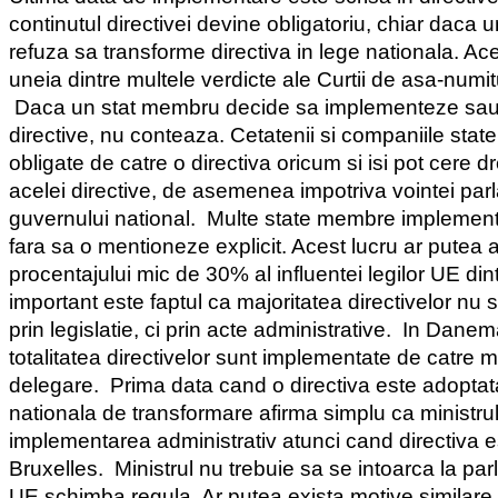
continutul directivei devine obligatoriu, chiar daca
refuza sa transforme directiva in lege nationala. Ace
uneia dintre multele verdicte ale Curtii de asa-numit
Daca un stat membru decide sa implementeze sau
directive, nu conteaza. Cetatenii si companiile sta
obligate de catre o directiva oricum si isi pot cere d
acelei directive, de asemenea impotriva vointei par
guvernului national.
Multe state membre implement
fara sa o mentioneze explicit. Acest lucru ar putea a
procentajului mic de 30% al influentei legilor UE din
important este faptul ca majoritatea directivelor nu 
prin legislatie, ci prin acte administrative.
In Danem
totalitatea directivelor sunt implementate de catre 
delegare.
Prima data cand o directiva este adoptat
nationala de transformare afirma simplu ca ministr
implementarea administrativ atunci cand directiva 
Bruxelles.
Ministrul nu trebuie sa se intoarca la pa
UE schimba regula. Ar putea exista motive similare i