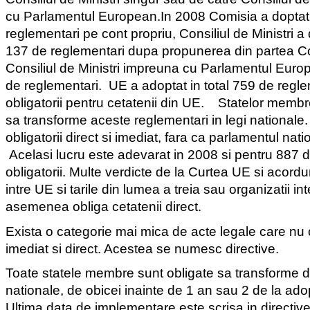
cu Parlamentul European.
In 2008 Comisia a dopta
reglementari pe cont propriu, Consiliul de Ministri a
137 de reglementari dupa propunerea din partea Com
Consiliul de Ministri impreuna cu Parlamentul Eur
de reglementari.
UE a adoptat in total 759 de regle
obligatorii pentru cetatenii din UE.
Statelor membre
sa transforme aceste reglementari in legi nationale
obligatorii direct si imediat, fara ca parlamentul nati
Acelasi lucru este adevarat in 2008 si pentru 887 d
obligatorii. Multe verdicte de la Curtea UE si acordur
intre UE si tarile din lumea a treia sau organizatii in
asemenea obliga cetatenii direct.
Exista o categorie mai mica de acte legale care nu o
imediat si direct. Acestea se numesc directive.
Toate statele membre sunt obligate sa transforme dir
nationale, de obicei inainte de 1 an sau 2 de la ad
Ultima data de implementare este scrisa in directiv