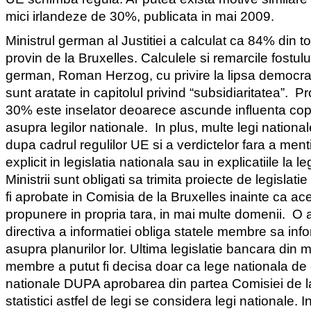
mici irlandeze de 30%, publicata in mai 2009.
Ministrul german al Justitiei a calculat ca 84% din 
provin de la Bruxelles. Calculele si remarcile fostul
german, Roman Herzog, cu privire la lipsa democrat
sunt aratate in capitolul privind “subsidiaritatea”.
Pr
30% este inselator deoarece ascunde influenta cop
asupra legilor nationale.
In plus, multe legi nationa
dupa cadrul regulilor UE si a verdictelor fara a men
explicit in legislatia nationala sau in explicatiile la le
Ministrii sunt obligati sa trimita proiecte de legislati
fi aprobate in Comisia de la Bruxelles inainte ca ac
propunere in propria tara, in mai multe domenii.
O 
directiva a informatiei obliga statele membre sa in
asupra planurilor lor.
Ultima legislatie bancara din m
membre a putut fi decisa doar ca lege nationala de
nationale DUPA aprobarea din partea Comisiei de l
statistici astfel de legi se considera legi nationale. I