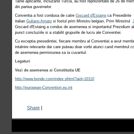
Tarile aplicante, incluzand Turcia, au fost reprezentate de 26 de mem
din partea guvernelor.
Conventia a fost condusa de catre
Giscard d'Estaing
ca Presedinte s
italian
Guliano Amato
si fostul prim Ministru belgian, Prim Ministrul
Giscard d'Estaing a condus de asemenea si importantul Prezidium al 
punct concluziile si a stabilit grupurile de lucru ale Conventiei.
Cu exceptia presedintiei, fiecare membru al Conventiei a avut membri a
intalnire relevante dar care puteau doar vorbi atunci cand membrul c
de asemenea permisiunea sa ia cuvantul.
Legaturi
Vezi de asemenea si Constitutia UE
http://www.bonde.com/index.phtml?aid=10110
http://european-Convention.eu.int
Share
|